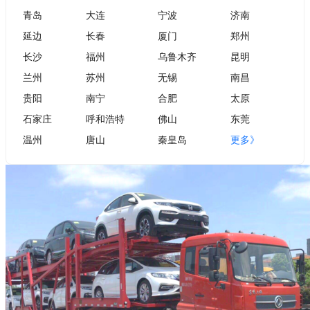
青岛
大连
宁波
济南
延边
长春
厦门
郑州
长沙
福州
乌鲁木齐
昆明
兰州
苏州
无锡
南昌
贵阳
南宁
合肥
太原
石家庄
呼和浩特
佛山
东莞
温州
唐山
秦皇岛
更多》