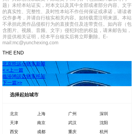
题）未经本站证实，对本文以及其中全部或者部分内容、文字
的真实性、完整性、及时性本站不作任何保证或承诺，请读者
仅作参考，并请自行核实相关内容。如转载需注明来源。本站
不承担此类作品侵权行为的直接责任及连带责任。如内容（包
含图片、视频、音频、文字）侵犯到您的权益，请来邮告知，
并提供相关证明，经本平台核实后将立即删除。E-
mail:mc@yunchexing.com
THE END
北京托运小轿车新疆
< <上一篇
临汾鸿运达轿车托运
下一篇>>
选择起始城市
北京
上海
广州
深圳
天津
南京
武汉
沈阳
西安
成都
重庆
杭州