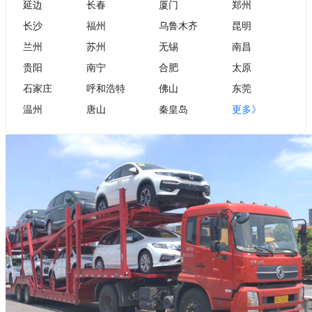
延边
长春
厦门
郑州
长沙
福州
乌鲁木齐
昆明
兰州
苏州
无锡
南昌
贵阳
南宁
合肥
太原
石家庄
呼和浩特
佛山
东莞
温州
唐山
秦皇岛
更多》