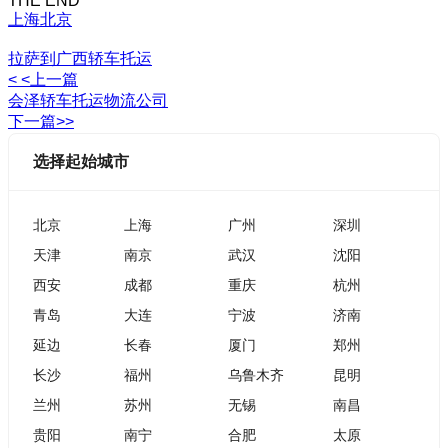
THE END
上海
北京
拉萨到广西轿车托运
< <上一篇
会泽轿车托运物流公司
下一篇>>
选择起始城市
北京
上海
广州
深圳
天津
南京
武汉
沈阳
西安
成都
重庆
杭州
青岛
大连
宁波
济南
延边
长春
厦门
郑州
长沙
福州
乌鲁木齐
昆明
兰州
苏州
无锡
南昌
贵阳
南宁
合肥
太原