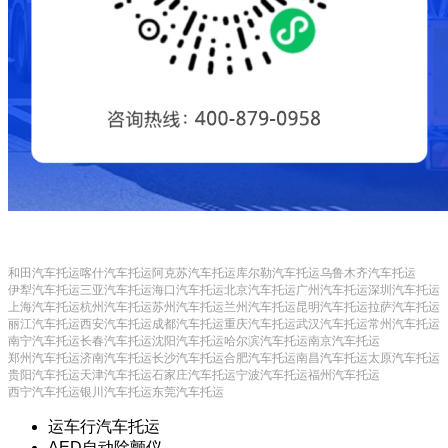
和田汽车托运
喀什汽车托运
阿克苏汽车托运
库尔勒汽车托运
乌鲁木齐汽车托运
伊犁汽车托运
三亚汽车托运
海口汽车托运
北京汽车托运
广州汽车托运
深圳汽车托运
上海汽车托运
杭州汽车托运
苏州汽车托运
兰州汽车托运
昆明汽车托运
拉萨汽车托运
丽江汽车托运
西安汽车托运
成都汽车托运
重庆汽车托运
武汉汽车托运
常州汽车托运
南宁汽车托运
长春汽车托运
沈阳汽车托运
哈尔滨汽车托运
南京汽车托运
郑州汽车托运
济南汽车托运
长沙汽车托运
合肥汽车托运
南昌汽车托运
太原汽车托运
贵阳汽车托运
天津汽车托运
石家庄汽车托运
宁波汽车托运
福州汽车托运
西宁汽车托运
银川汽车托运
东莞汽车托运
运车行汽车托运
AED自动除颤仪