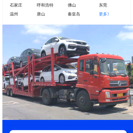
石家庄
呼和浩特
佛山
东莞
温州
唐山
秦皇岛
更多》