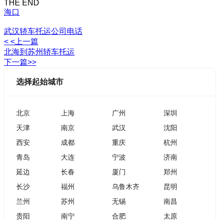
THE END
海口
武汉轿车托运公司电话
< <上一篇
北海到苏州轿车托运
下一篇>>
选择起始城市
北京
上海
广州
深圳
天津
南京
武汉
沈阳
西安
成都
重庆
杭州
青岛
大连
宁波
济南
延边
长春
厦门
郑州
长沙
福州
乌鲁木齐
昆明
兰州
苏州
无锡
南昌
贵阳
南宁
合肥
太原