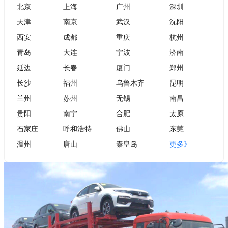
北京
上海
广州
深圳
天津
南京
武汉
沈阳
西安
成都
重庆
杭州
青岛
大连
宁波
济南
延边
长春
厦门
郑州
长沙
福州
乌鲁木齐
昆明
兰州
苏州
无锡
南昌
贵阳
南宁
合肥
太原
石家庄
呼和浩特
佛山
东莞
温州
唐山
秦皇岛
更多》