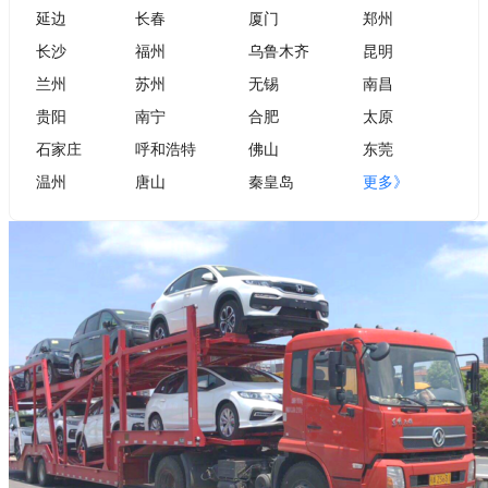
延边
长春
厦门
郑州
长沙
福州
乌鲁木齐
昆明
兰州
苏州
无锡
南昌
贵阳
南宁
合肥
太原
石家庄
呼和浩特
佛山
东莞
温州
唐山
秦皇岛
更多》