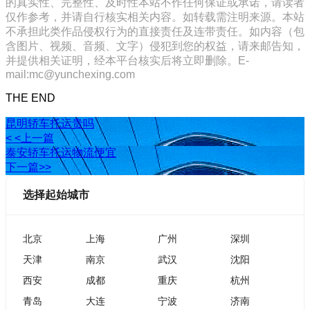
的真实性、完整性、及时性本站不作任何保证或承诺，请读者
仅作参考，并请自行核实相关内容。如转载需注明来源。本站
不承担此类作品侵权行为的直接责任及连带责任。如内容（包
含图片、视频、音频、文字）侵犯到您的权益，请来邮告知，
并提供相关证明，经本平台核实后将立即删除。E-
mail:mc@yunchexing.com
THE END
昆明轿车托运贵吗
< <上一篇
泰安轿车托运物流便宜
下一篇>>
选择起始城市
北京
上海
广州
深圳
天津
南京
武汉
沈阳
西安
成都
重庆
杭州
青岛
大连
宁波
济南