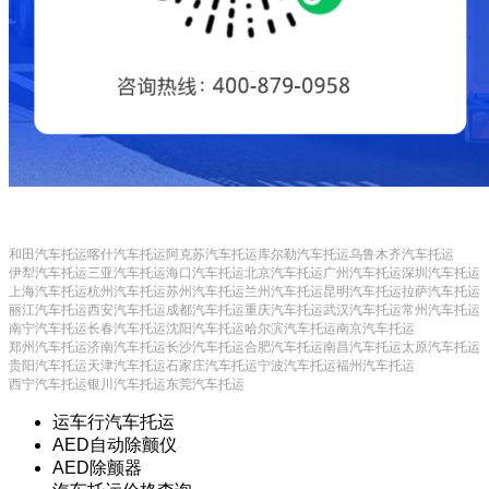
和田汽车托运
喀什汽车托运
阿克苏汽车托运
库尔勒汽车托运
乌鲁木齐汽车托运
伊犁汽车托运
三亚汽车托运
海口汽车托运
北京汽车托运
广州汽车托运
深圳汽车托运
上海汽车托运
杭州汽车托运
苏州汽车托运
兰州汽车托运
昆明汽车托运
拉萨汽车托运
丽江汽车托运
西安汽车托运
成都汽车托运
重庆汽车托运
武汉汽车托运
常州汽车托运
南宁汽车托运
长春汽车托运
沈阳汽车托运
哈尔滨汽车托运
南京汽车托运
郑州汽车托运
济南汽车托运
长沙汽车托运
合肥汽车托运
南昌汽车托运
太原汽车托运
贵阳汽车托运
天津汽车托运
石家庄汽车托运
宁波汽车托运
福州汽车托运
西宁汽车托运
银川汽车托运
东莞汽车托运
运车行汽车托运
AED自动除颤仪
AED除颤器