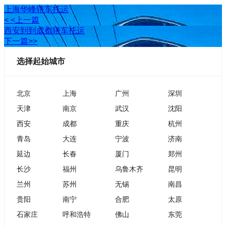
上海华峰轿车托运
< <上一篇
西安到到成都轿车托运
下一篇>>
选择起始城市
北京
上海
广州
深圳
天津
南京
武汉
沈阳
西安
成都
重庆
杭州
青岛
大连
宁波
济南
延边
长春
厦门
郑州
长沙
福州
乌鲁木齐
昆明
兰州
苏州
无锡
南昌
贵阳
南宁
合肥
太原
石家庄
呼和浩特
佛山
东莞