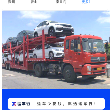
温州
唐山
秦皇岛
更多》