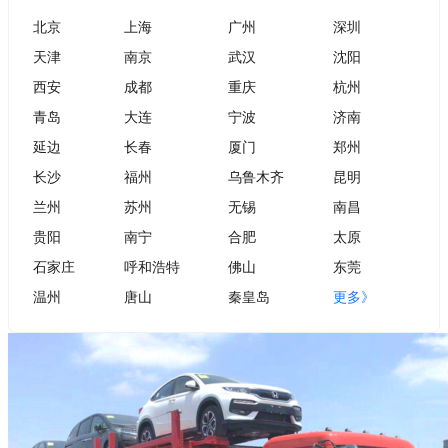
北京
上海
广州
深圳
天津
南京
武汉
沈阳
西安
成都
重庆
杭州
青岛
大连
宁波
济南
延边
长春
厦门
郑州
长沙
福州
乌鲁木齐
昆明
兰州
苏州
无锡
南昌
贵阳
南宁
合肥
太原
石家庄
呼和浩特
佛山
东莞
温州
唐山
秦皇岛
更多》