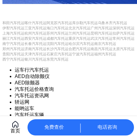
和田汽车托运
喀什汽车托运
阿克苏汽车托运
库尔勒汽车托运
乌鲁木齐汽车托运
伊犁汽车托运
三亚汽车托运
海口汽车托运
北京汽车托运
广州汽车托运
深圳汽车托运
上海汽车托运
杭州汽车托运
苏州汽车托运
兰州汽车托运
昆明汽车托运
拉萨汽车托运
丽江汽车托运
西安汽车托运
成都汽车托运
重庆汽车托运
武汉汽车托运
常州汽车托运
南宁汽车托运
长春汽车托运
沈阳汽车托运
哈尔滨汽车托运
南京汽车托运
郑州汽车托运
济南汽车托运
长沙汽车托运
合肥汽车托运
南昌汽车托运
太原汽车托运
贵阳汽车托运
天津汽车托运
石家庄汽车托运
宁波汽车托运
福州汽车托运
西宁汽车托运
银川汽车托运
东莞汽车托运
运车行汽车托运
AED自动除颤仪
AED除颤器
汽车托运价格查询
汽车托运资讯网
轿运网
能哟运车
汽车托运车辆
Copyright © 2021 常州甲保御网络科技有限公司
CorePress
免费查价
电话咨询
首页
苏ICP备17025925号-8