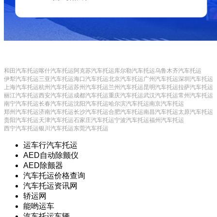
和田汽车托运
喀什汽车托运
阿克苏汽车托运
库尔勒汽车托运
乌鲁木齐汽车托运
伊犁汽车托运
三亚汽车托运
海口汽车托运
北京汽车托运
广州汽车托运
深圳汽车托运
上海汽车托运
杭州汽车托运
苏州汽车托运
兰州汽车托运
昆明汽车托运
拉萨汽车托运
丽江汽车托运
西安汽车托运
成都汽车托运
重庆汽车托运
武汉汽车托运
常州汽车托运
南宁汽车托运
长春汽车托运
沈阳汽车托运
哈尔滨汽车托运
南京汽车托运
郑州汽车托运
济南汽车托运
长沙汽车托运
合肥汽车托运
南昌汽车托运
太原汽车托运
贵阳汽车托运
天津汽车托运
石家庄汽车托运
宁波汽车托运
福州汽车托运
西宁汽车托运
银川汽车托运
东莞汽车托运
运车行汽车托运
AED自动除颤仪
AED除颤器
汽车托运价格查询
汽车托运资讯网
轿运网
能哟运车
汽车托运车辆