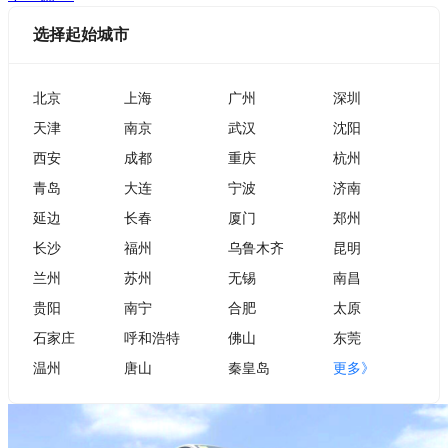
选择起始城市
北京
上海
广州
深圳
天津
南京
武汉
沈阳
西安
成都
重庆
杭州
青岛
大连
宁波
济南
延边
长春
厦门
郑州
长沙
福州
乌鲁木齐
昆明
兰州
苏州
无锡
南昌
贵阳
南宁
合肥
太原
石家庄
呼和浩特
佛山
东莞
温州
唐山
秦皇岛
更多》