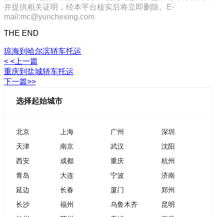
并提供相关证明，经本平台核实后将立即删除。E-
mail:mc@yunchexing.com
THE END
琼海到哈尔滨轿车托运
< <上一篇
重庆到盐城轿车托运
下一篇>>
选择起始城市
北京
上海
广州
深圳
天津
南京
武汉
沈阳
西安
成都
重庆
杭州
青岛
大连
宁波
济南
延边
长春
厦门
郑州
长沙
福州
乌鲁木齐
昆明