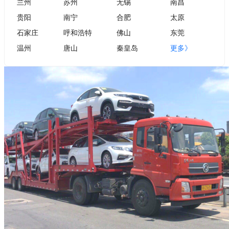
兰州
苏州
无锡
南昌
贵阳
南宁
合肥
太原
石家庄
呼和浩特
佛山
东莞
温州
唐山
秦皇岛
更多》