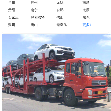
兰州
苏州
无锡
南昌
贵阳
南宁
合肥
太原
石家庄
呼和浩特
佛山
东莞
温州
唐山
秦皇岛
更多》