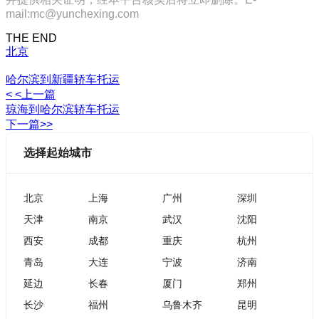
mail:mc@yunchexing.com
THE END
北京
哈尔滨到新疆轿车托运
< <上一篇
琼海到哈尔滨轿车托运
下一篇>>
选择起始城市
北京
上海
广州
深圳
天津
南京
武汉
沈阳
西安
成都
重庆
杭州
青岛
大连
宁波
济南
延边
长春
厦门
郑州
长沙
福州
乌鲁木齐
昆明