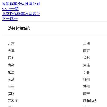
物流轿车托运推荐公司
< <上一篇
北京托运轿车收费多少
下一篇>>
选择起始城市
北京
上海
天津
南京
西安
成都
青岛
大连
延边
长春
长沙
福州
兰州
苏州
贵阳
南宁
石家庄
呼和浩特