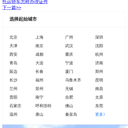
托运轿车怎样办理证件
下一篇>>
选择起始城市
北京
上海
广州
深圳
天津
南京
武汉
沈阳
西安
成都
重庆
杭州
青岛
大连
宁波
济南
延边
长春
厦门
郑州
长沙
福州
乌鲁木齐
昆明
兰州
苏州
无锡
南昌
贵阳
南宁
合肥
太原
石家庄
呼和浩特
佛山
东莞
温州
唐山
秦皇岛
更多》