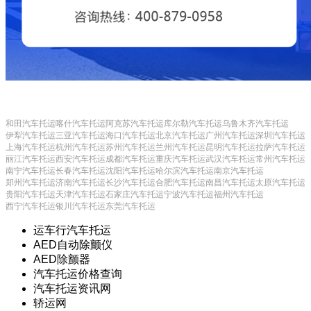
和田汽车托运
喀什汽车托运
阿克苏汽车托运
库尔勒汽车托运
乌鲁木齐汽车托运
伊犁汽车托运
三亚汽车托运
海口汽车托运
北京汽车托运
广州汽车托运
深圳汽车托运
上海汽车托运
杭州汽车托运
苏州汽车托运
兰州汽车托运
昆明汽车托运
拉萨汽车托运
丽江汽车托运
西安汽车托运
成都汽车托运
重庆汽车托运
武汉汽车托运
常州汽车托运
南宁汽车托运
长春汽车托运
沈阳汽车托运
哈尔滨汽车托运
南京汽车托运
郑州汽车托运
济南汽车托运
长沙汽车托运
合肥汽车托运
南昌汽车托运
太原汽车托运
贵阳汽车托运
天津汽车托运
石家庄汽车托运
宁波汽车托运
福州汽车托运
西宁汽车托运
银川汽车托运
东莞汽车托运
运车行汽车托运
AED自动除颤仪
AED除颤器
汽车托运价格查询
汽车托运资讯网
轿运网