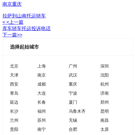
南京
重庆
拉萨到山南托运轿车
< <上一篇
库车轿车托运投诉电话
下一篇>>
选择起始城市
北京
上海
广州
深圳
天津
南京
武汉
沈阳
西安
成都
重庆
杭州
青岛
大连
宁波
济南
延边
长春
厦门
郑州
长沙
福州
乌鲁木齐
昆明
兰州
苏州
无锡
南昌
贵阳
南宁
合肥
太原