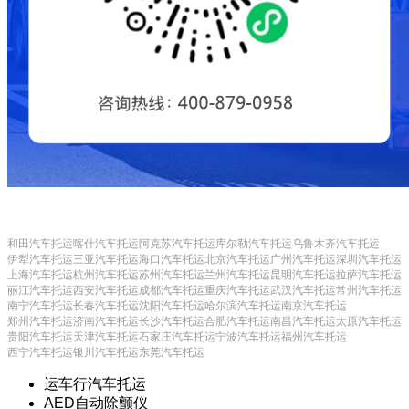
和田汽车托运
喀什汽车托运
阿克苏汽车托运
库尔勒汽车托运
乌鲁木齐汽车托运
伊犁汽车托运
三亚汽车托运
海口汽车托运
北京汽车托运
广州汽车托运
深圳汽车托运
上海汽车托运
杭州汽车托运
苏州汽车托运
兰州汽车托运
昆明汽车托运
拉萨汽车托运
丽江汽车托运
西安汽车托运
成都汽车托运
重庆汽车托运
武汉汽车托运
常州汽车托运
南宁汽车托运
长春汽车托运
沈阳汽车托运
哈尔滨汽车托运
南京汽车托运
郑州汽车托运
济南汽车托运
长沙汽车托运
合肥汽车托运
南昌汽车托运
太原汽车托运
贵阳汽车托运
天津汽车托运
石家庄汽车托运
宁波汽车托运
福州汽车托运
西宁汽车托运
银川汽车托运
东莞汽车托运
运车行汽车托运
AED自动除颤仪