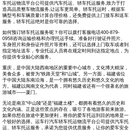
车托运物流平台公司提供汽车托运、轿车托运服务,致力于打
造高品质整车物流服务,让运车更简单。轿车托运时，根据车
辆型号和车辆质量计算合理价格，还免费提供上门接车和送车
服务，轿车托运绝对是你可靠的选择。
如何预订轿车托运服务呢？你可以拨打客服电话400-879-
0958咨询运输价格和办理托运手续。准备好行驶证件照片、
车身照片和身份证件照片等资料，还可以选择上门取车或者到
指定地址送车，专业托运人员将在规定时间到达指定地点，为
你提供专业贴心的服务。
重庆，是中国大陆西南地区的重要中心城市，文化博大精深，
美食众多，被誉为“铁路天堂”和“山城”。另一方面，福建省位
于中国大陆东南沿海，是一个拥有悠久历史和悠久文化的地
方。福建以闽南文化为代表，同时福建省还有一个很著名的旅
游城市——厦门。
无论是南京“中山陵”还是“福建土楼”，都拥有着悠久的历史和
文化内涵。正是这些景点的存在，吸引了各地游客前来旅游。
如果你想在旅途中更加便利，将你的爱车托运到目的地将是一
个较好的选择。运车行汽车轿车托运物流平台公司提供汽车托
运、轿车托运服务，承诺为您提供优质服务，让你的爱车安全