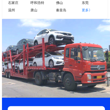
石家庄
呼和浩特
佛山
东莞
温州
唐山
秦皇岛
更多》