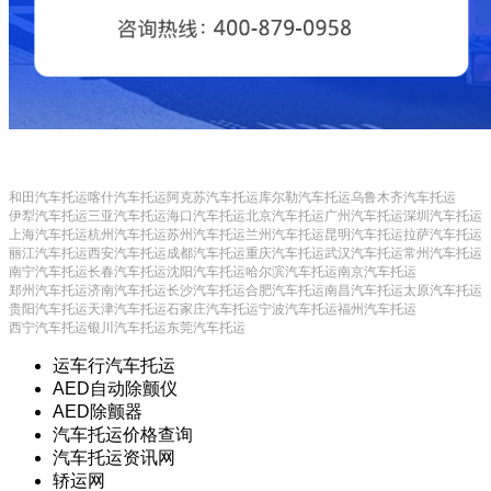
和田汽车托运
喀什汽车托运
阿克苏汽车托运
库尔勒汽车托运
乌鲁木齐汽车托运
伊犁汽车托运
三亚汽车托运
海口汽车托运
北京汽车托运
广州汽车托运
深圳汽车托运
上海汽车托运
杭州汽车托运
苏州汽车托运
兰州汽车托运
昆明汽车托运
拉萨汽车托运
丽江汽车托运
西安汽车托运
成都汽车托运
重庆汽车托运
武汉汽车托运
常州汽车托运
南宁汽车托运
长春汽车托运
沈阳汽车托运
哈尔滨汽车托运
南京汽车托运
郑州汽车托运
济南汽车托运
长沙汽车托运
合肥汽车托运
南昌汽车托运
太原汽车托运
贵阳汽车托运
天津汽车托运
石家庄汽车托运
宁波汽车托运
福州汽车托运
西宁汽车托运
银川汽车托运
东莞汽车托运
运车行汽车托运
AED自动除颤仪
AED除颤器
汽车托运价格查询
汽车托运资讯网
轿运网