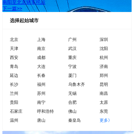
南阳至北京轿车托运
下一篇>>
选择起始城市
北京
上海
广州
深圳
天津
南京
武汉
沈阳
西安
成都
重庆
杭州
青岛
大连
宁波
济南
延边
长春
厦门
郑州
长沙
福州
乌鲁木齐
昆明
兰州
苏州
无锡
南昌
贵阳
南宁
合肥
太原
石家庄
呼和浩特
佛山
东莞
温州
唐山
秦皇岛
更多》