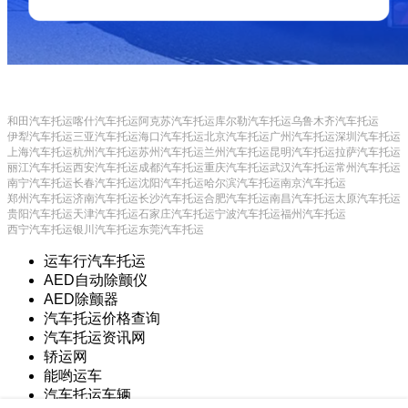
和田汽车托运
喀什汽车托运
阿克苏汽车托运
库尔勒汽车托运
乌鲁木齐汽车托运
伊犁汽车托运
三亚汽车托运
海口汽车托运
北京汽车托运
广州汽车托运
深圳汽车托运
上海汽车托运
杭州汽车托运
苏州汽车托运
兰州汽车托运
昆明汽车托运
拉萨汽车托运
丽江汽车托运
西安汽车托运
成都汽车托运
重庆汽车托运
武汉汽车托运
常州汽车托运
南宁汽车托运
长春汽车托运
沈阳汽车托运
哈尔滨汽车托运
南京汽车托运
郑州汽车托运
济南汽车托运
长沙汽车托运
合肥汽车托运
南昌汽车托运
太原汽车托运
贵阳汽车托运
天津汽车托运
石家庄汽车托运
宁波汽车托运
福州汽车托运
西宁汽车托运
银川汽车托运
东莞汽车托运
运车行汽车托运
AED自动除颤仪
AED除颤器
汽车托运价格查询
汽车托运资讯网
轿运网
能哟运车
汽车托运车辆