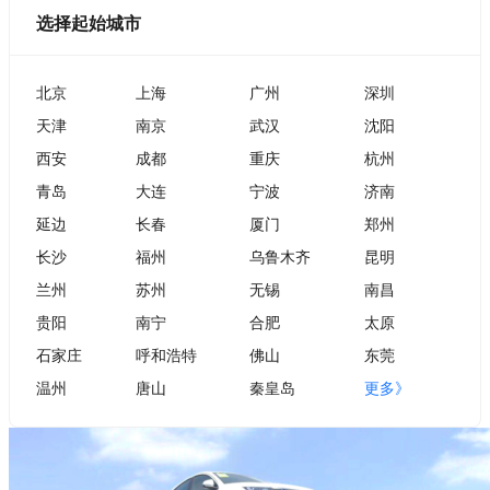
选择起始城市
北京
上海
广州
深圳
天津
南京
武汉
沈阳
西安
成都
重庆
杭州
青岛
大连
宁波
济南
延边
长春
厦门
郑州
长沙
福州
乌鲁木齐
昆明
兰州
苏州
无锡
南昌
贵阳
南宁
合肥
太原
石家庄
呼和浩特
佛山
东莞
温州
唐山
秦皇岛
更多》