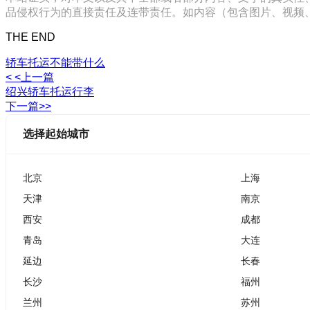
品侵权行为的直接责任及连带责任。如内容（包含图片、视频、音频、
THE END
轿车托运不能带什么
< <上一篇
绍兴轿车托运行李
下一篇>>
选择起始城市
北京
上海
天津
南京
西安
成都
青岛
大连
延边
长春
长沙
福州
兰州
苏州