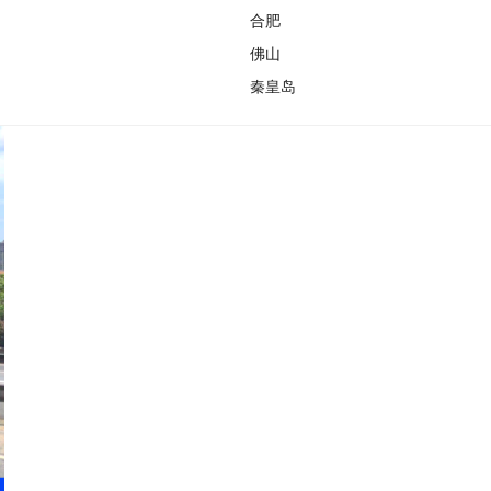
合肥
佛山
秦皇岛