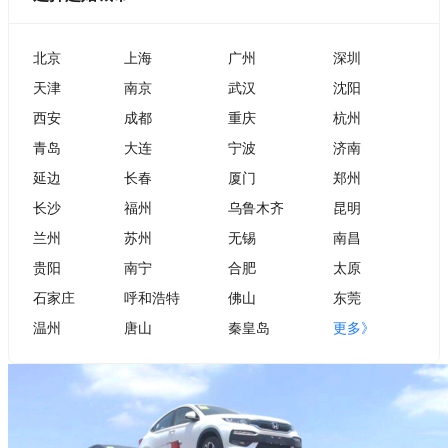
北京
上海
广州
深圳
天津
南京
武汉
沈阳
西安
成都
重庆
杭州
青岛
大连
宁波
济南
延边
长春
厦门
郑州
长沙
福州
乌鲁木齐
昆明
兰州
苏州
无锡
南昌
贵阳
南宁
合肥
太原
石家庄
呼和浩特
佛山
东莞
温州
唐山
秦皇岛
更多》