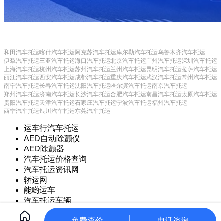
和田汽车托运
喀什汽车托运
阿克苏汽车托运
库尔勒汽车托运
乌鲁木齐汽车托运
伊犁汽车托运
三亚汽车托运
海口汽车托运
北京汽车托运
广州汽车托运
深圳汽车托运
上海汽车托运
杭州汽车托运
苏州汽车托运
兰州汽车托运
昆明汽车托运
拉萨汽车托运
丽江汽车托运
西安汽车托运
成都汽车托运
重庆汽车托运
武汉汽车托运
常州汽车托运
南宁汽车托运
长春汽车托运
沈阳汽车托运
哈尔滨汽车托运
南京汽车托运
郑州汽车托运
济南汽车托运
长沙汽车托运
合肥汽车托运
南昌汽车托运
太原汽车托运
贵阳汽车托运
天津汽车托运
石家庄汽车托运
宁波汽车托运
福州汽车托运
西宁汽车托运
银川汽车托运
东莞汽车托运
运车行汽车托运
AED自动除颤仪
AED除颤器
汽车托运价格查询
汽车托运资讯网
轿运网
能哟运车
汽车托运车辆
Copyright © 2021 常州甲保御网络科技有限公司
CorePress
免费查价
电话咨询