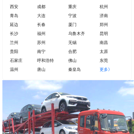
西安
成都
重庆
杭州
青岛
大连
宁波
济南
延边
长春
厦门
郑州
长沙
福州
乌鲁木齐
昆明
兰州
苏州
无锡
南昌
贵阳
南宁
合肥
太原
石家庄
呼和浩特
佛山
东莞
温州
唐山
秦皇岛
更多》