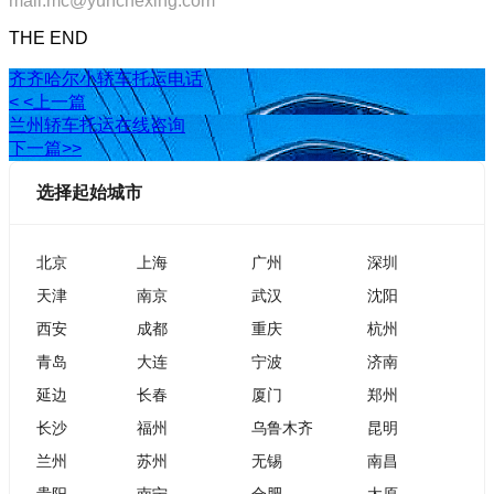
mail:mc@yunchexing.com
THE END
齐齐哈尔小轿车托运电话
< <上一篇
兰州轿车托运在线咨询
下一篇>>
选择起始城市
北京
上海
广州
深圳
天津
南京
武汉
沈阳
西安
成都
重庆
杭州
青岛
大连
宁波
济南
延边
长春
厦门
郑州
长沙
福州
乌鲁木齐
昆明
兰州
苏州
无锡
南昌
贵阳
南宁
合肥
太原