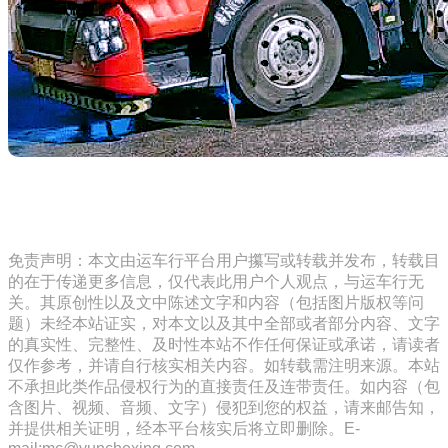
免责声明：本文由运车行平台用户攥写或转载并发布，转载目
的在于传递更多信息，仅代表此用户个人观点，与运车行无
关。其原创性以及文中陈述文字和内容（包括图片版权等问
题）未经本站证实，对本文以及其中全部或者部分内容、文字
的真实性、完整性、及时性本站不作任何保证或承诺，请读者
仅作参考，并请自行核实相关内容。如转载需注明来源。本站
不承担此类作品侵权行为的直接责任及连带责任。如内容（包
含图片、视频、音频、文字）侵犯到您的权益，请来邮告知，
并提供相关证明，经本平台核实后将立即删除。E-