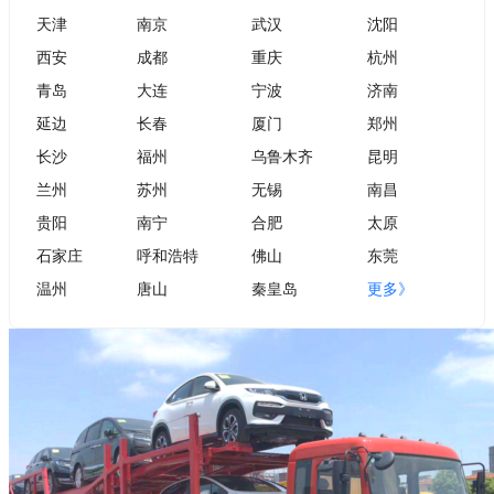
天津
南京
武汉
沈阳
西安
成都
重庆
杭州
青岛
大连
宁波
济南
延边
长春
厦门
郑州
长沙
福州
乌鲁木齐
昆明
兰州
苏州
无锡
南昌
贵阳
南宁
合肥
太原
石家庄
呼和浩特
佛山
东莞
温州
唐山
秦皇岛
更多》