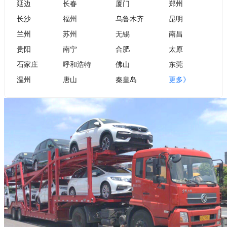
延边
长春
厦门
郑州
长沙
福州
乌鲁木齐
昆明
兰州
苏州
无锡
南昌
贵阳
南宁
合肥
太原
石家庄
呼和浩特
佛山
东莞
温州
唐山
秦皇岛
更多》