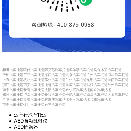
和田汽车托运
喀什汽车托运
阿克苏汽车托运
库尔勒汽车托运
乌鲁木齐汽车托运
伊犁汽车托运
三亚汽车托运
海口汽车托运
北京汽车托运
广州汽车托运
深圳汽车托运
上海汽车托运
杭州汽车托运
苏州汽车托运
兰州汽车托运
昆明汽车托运
拉萨汽车托运
丽江汽车托运
西安汽车托运
成都汽车托运
重庆汽车托运
武汉汽车托运
常州汽车托运
南宁汽车托运
长春汽车托运
沈阳汽车托运
哈尔滨汽车托运
南京汽车托运
郑州汽车托运
济南汽车托运
长沙汽车托运
合肥汽车托运
南昌汽车托运
太原汽车托运
贵阳汽车托运
天津汽车托运
石家庄汽车托运
宁波汽车托运
福州汽车托运
西宁汽车托运
银川汽车托运
东莞汽车托运
运车行汽车托运
AED自动除颤仪
AED除颤器