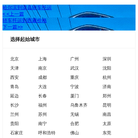
哈尔滨到滦县轿车托运
< <上一篇
轿车托运到西藏价格
下一篇>>
选择起始城市
北京
上海
广州
深圳
天津
南京
武汉
沈阳
西安
成都
重庆
杭州
青岛
大连
宁波
济南
延边
长春
厦门
郑州
长沙
福州
乌鲁木齐
昆明
兰州
苏州
无锡
南昌
贵阳
南宁
合肥
太原
石家庄
呼和浩特
佛山
东莞