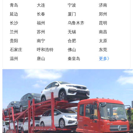
青岛
大连
宁波
济南
延边
长春
厦门
郑州
长沙
福州
乌鲁木齐
昆明
兰州
苏州
无锡
南昌
贵阳
南宁
合肥
太原
石家庄
呼和浩特
佛山
东莞
温州
唐山
秦皇岛
更多》