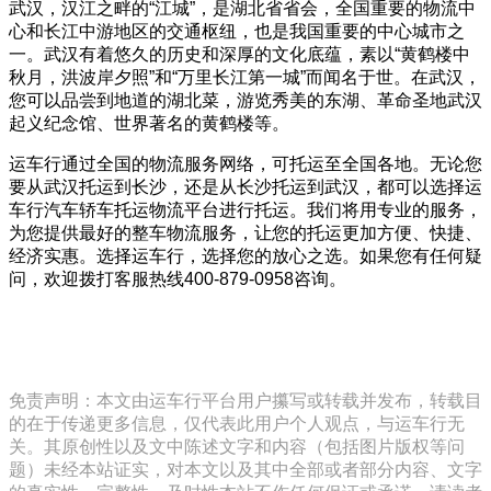
武汉，汉江之畔的“江城”，是湖北省省会，全国重要的物流中
心和长江中游地区的交通枢纽，也是我国重要的中心城市之
一。武汉有着悠久的历史和深厚的文化底蕴，素以“黄鹤楼中
秋月，洪波岸夕照”和“万里长江第一城”而闻名于世。在武汉，
您可以品尝到地道的湖北菜，游览秀美的东湖、革命圣地武汉
起义纪念馆、世界著名的黄鹤楼等。
运车行通过全国的物流服务网络，可托运至全国各地。无论您
要从武汉托运到长沙，还是从长沙托运到武汉，都可以选择运
车行汽车轿车托运物流平台进行托运。我们将用专业的服务，
为您提供最好的整车物流服务，让您的托运更加方便、快捷、
经济实惠。选择运车行，选择您的放心之选。如果您有任何疑
问，欢迎拨打客服热线400-879-0958咨询。
免责声明：本文由运车行平台用户攥写或转载并发布，转载目
的在于传递更多信息，仅代表此用户个人观点，与运车行无
关。其原创性以及文中陈述文字和内容（包括图片版权等问
题）未经本站证实，对本文以及其中全部或者部分内容、文字