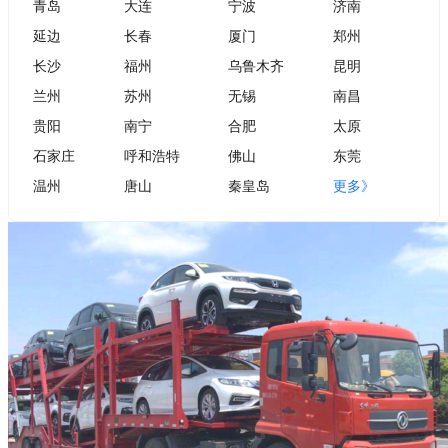
青岛
大连
宁波
济南
延边
长春
厦门
郑州
长沙
福州
乌鲁木齐
昆明
兰州
苏州
无锡
南昌
贵阳
南宁
合肥
太原
石家庄
呼和浩特
佛山
东莞
温州
唐山
秦皇岛
更多》