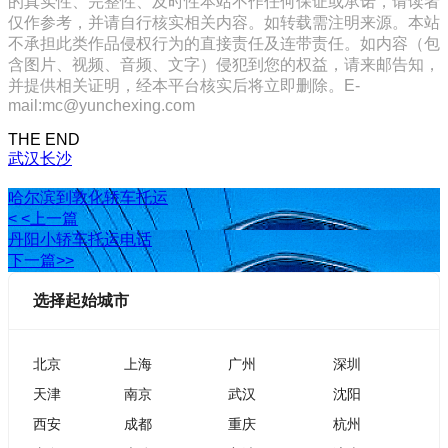
的真实性、完整性、及时性本站不作任何保证或承诺，请读者
仅作参考，并请自行核实相关内容。如转载需注明来源。本站
不承担此类作品侵权行为的直接责任及连带责任。如内容（包
含图片、视频、音频、文字）侵犯到您的权益，请来邮告知，
并提供相关证明，经本平台核实后将立即删除。E-
mail:mc@yunchexing.com
THE END
武汉
长沙
哈尔滨到敦化轿车托运
< <上一篇
丹阳小轿车托运电话
下一篇>>
选择起始城市
北京
上海
广州
深圳
天津
南京
武汉
沈阳
西安
成都
重庆
杭州