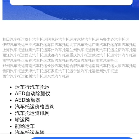
和田汽车托运
喀什汽车托运
阿克苏汽车托运
库尔勒汽车托运
乌鲁木齐汽车托运
伊犁汽车托运
三亚汽车托运
海口汽车托运
北京汽车托运
广州汽车托运
深圳汽车托运
上海汽车托运
杭州汽车托运
苏州汽车托运
兰州汽车托运
昆明汽车托运
拉萨汽车托运
丽江汽车托运
西安汽车托运
成都汽车托运
重庆汽车托运
武汉汽车托运
常州汽车托运
南宁汽车托运
长春汽车托运
沈阳汽车托运
哈尔滨汽车托运
南京汽车托运
郑州汽车托运
济南汽车托运
长沙汽车托运
合肥汽车托运
南昌汽车托运
太原汽车托运
贵阳汽车托运
天津汽车托运
石家庄汽车托运
宁波汽车托运
福州汽车托运
西宁汽车托运
银川汽车托运
东莞汽车托运
运车行汽车托运
AED自动除颤仪
AED除颤器
汽车托运价格查询
汽车托运资讯网
轿运网
能哟运车
汽车托运车辆