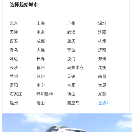
选择起始城市
北京
上海
广州
深圳
天津
南京
武汉
沈阳
西安
成都
重庆
杭州
青岛
大连
宁波
济南
延边
长春
厦门
郑州
长沙
福州
乌鲁木齐
昆明
兰州
苏州
无锡
南昌
贵阳
南宁
合肥
太原
石家庄
呼和浩特
佛山
东莞
温州
唐山
秦皇岛
更多》