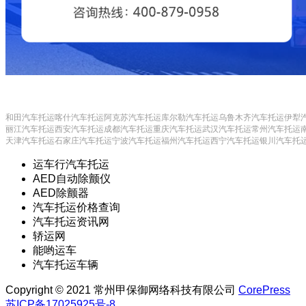
和田汽车托运
喀什汽车托运
阿克苏汽车托运
库尔勒汽车托运
乌鲁木齐汽车托运
伊犁
丽江汽车托运
西安汽车托运
成都汽车托运
重庆汽车托运
武汉汽车托运
常州汽车托运
天津汽车托运
石家庄汽车托运
宁波汽车托运
福州汽车托运
西宁汽车托运
银川汽车托
运车行汽车托运
AED自动除颤仪
AED除颤器
汽车托运价格查询
汽车托运资讯网
轿运网
能哟运车
汽车托运车辆
Copyright © 2021 常州甲保御网络科技有限公司
CorePress
苏ICP备17025925号-8