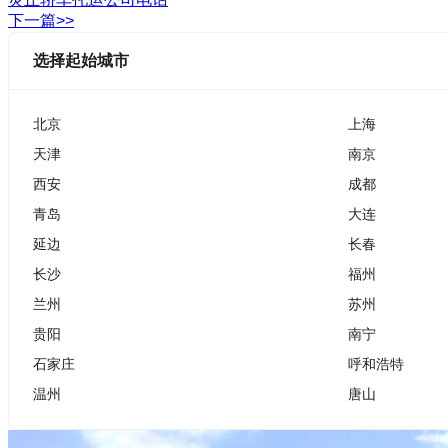
下一篇>>
选择起始城市
北京
上海
天津
南京
西安
成都
青岛
大连
延边
长春
长沙
福州
兰州
苏州
贵阳
南宁
石家庄
呼和浩特
温州
唐山