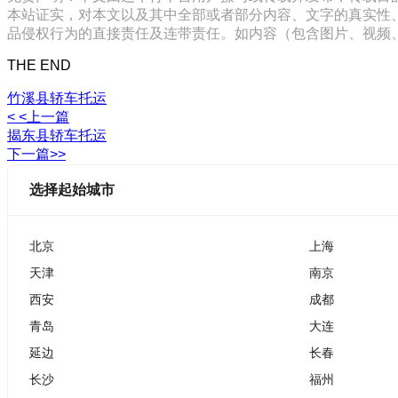
本站证实，对本文以及其中全部或者部分内容、文字的真实性
品侵权行为的直接责任及连带责任。如内容（包含图片、视频、音频、
THE END
竹溪县轿车托运
< <上一篇
揭东县轿车托运
下一篇>>
选择起始城市
北京
上海
天津
南京
西安
成都
青岛
大连
延边
长春
长沙
福州