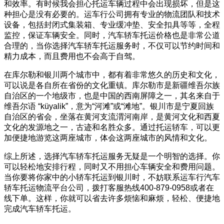
和效率。有时候我会担心托运车辆过程中会出现损坏，但是这
种担心是没有必要的。运车行公司拥有专业的物流团队和技术
设备，包括封闭式集装箱、专业缓冲垫、安全扣具等等，全程
监控，保证车辆安全。同时，汽车轿车托运价格也是非常公道
合理的，当你选择汽车轿车托运服务时，不仅可以节约时间和
精力成本，而且费用也不会高于自驾。
在库尔勒和银川两个城市中，都有着非常悠久的历史和文化，
可以说是各自所在省份的文化重镇。库尔勒市是新疆维吾尔族
自治区的一个地级市，也是中国的西南屏障之一，其名来自于
维吾尔语 “küyalik”，意为“河滩”或“滩地”。银川市是宁夏回族
自治区的省会，坐落在黄河支流渭河南岸，是黄河文化和西夏
文化的发源地之一，古迹和名胜众多。通过托运轿车，可以更
加便捷地游览这两座城市，体会这两座城市的风情和文化。
综上所述，选择汽车轿车托运服务无疑是一个明智的选择。你
可以轻松地安排行程，同时又不用担心车辆安全和费用问题。
当你要将你家中的小轿车托运到银川时，不妨联系运车行汽车
轿车托运物流平台公司，拨打客服热线400-879-0958或者在
线下单。这样，你就可以省去许多烦恼和麻烦，轻松、便捷地
完成汽车轿车托运。