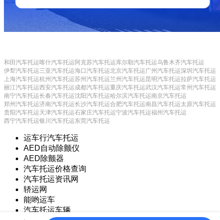
和田汽车托运
喀什汽车托运
阿克苏汽车托运
库尔勒汽车托运
乌鲁木齐汽车托运
伊犁汽车托运
三亚汽车托运
海口汽车托运
北京汽车托运
广州汽车托运
深圳汽车托运
上海汽车托运
杭州汽车托运
苏州汽车托运
兰州汽车托运
昆明汽车托运
拉萨汽车托运
丽江汽车托运
西安汽车托运
成都汽车托运
重庆汽车托运
武汉汽车托运
常州汽车托运
南宁汽车托运
长春汽车托运
沈阳汽车托运
哈尔滨汽车托运
南京汽车托运
郑州汽车托运
济南汽车托运
长沙汽车托运
合肥汽车托运
南昌汽车托运
太原汽车托运
贵阳汽车托运
天津汽车托运
石家庄汽车托运
宁波汽车托运
福州汽车托运
西宁汽车托运
银川汽车托运
东莞汽车托运
运车行汽车托运
AED自动除颤仪
AED除颤器
汽车托运价格查询
汽车托运资讯网
轿运网
能哟运车
汽车托运车辆