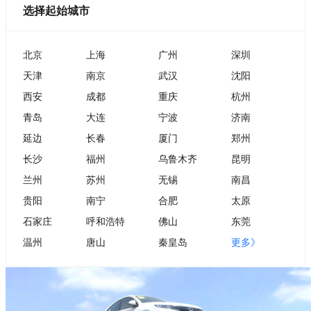
选择起始城市
北京
上海
广州
深圳
天津
南京
武汉
沈阳
西安
成都
重庆
杭州
青岛
大连
宁波
济南
延边
长春
厦门
郑州
长沙
福州
乌鲁木齐
昆明
兰州
苏州
无锡
南昌
贵阳
南宁
合肥
太原
石家庄
呼和浩特
佛山
东莞
温州
唐山
秦皇岛
更多》