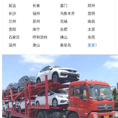
延边
长春
厦门
郑州
长沙
福州
乌鲁木齐
昆明
兰州
苏州
无锡
南昌
贵阳
南宁
合肥
太原
石家庄
呼和浩特
佛山
东莞
温州
唐山
秦皇岛
更多》