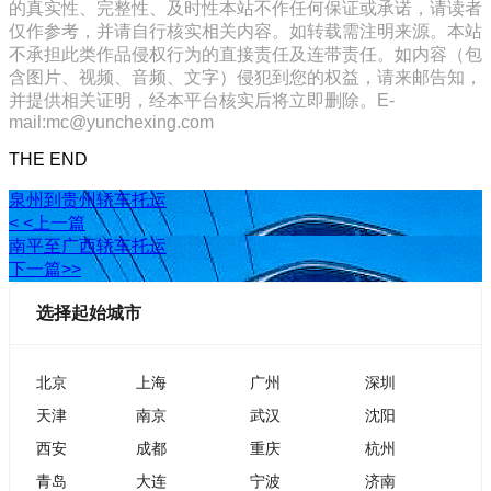
的真实性、完整性、及时性本站不作任何保证或承诺，请读者
仅作参考，并请自行核实相关内容。如转载需注明来源。本站
不承担此类作品侵权行为的直接责任及连带责任。如内容（包
含图片、视频、音频、文字）侵犯到您的权益，请来邮告知，
并提供相关证明，经本平台核实后将立即删除。E-
mail:mc@yunchexing.com
THE END
泉州到贵州轿车托运
< <上一篇
南平至广西轿车托运
下一篇>>
选择起始城市
北京
上海
广州
深圳
天津
南京
武汉
沈阳
西安
成都
重庆
杭州
青岛
大连
宁波
济南