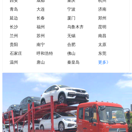
西安
成都
重庆
杭州
青岛
大连
宁波
济南
延边
长春
厦门
郑州
长沙
福州
乌鲁木齐
昆明
兰州
苏州
无锡
南昌
贵阳
南宁
合肥
太原
石家庄
呼和浩特
佛山
东莞
温州
唐山
秦皇岛
更多》