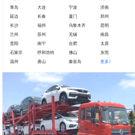
青岛
大连
宁波
济南
延边
长春
厦门
郑州
长沙
福州
乌鲁木齐
昆明
兰州
苏州
无锡
南昌
贵阳
南宁
合肥
太原
石家庄
呼和浩特
佛山
东莞
温州
唐山
秦皇岛
更多》