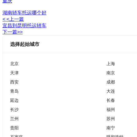
重庆
湖南轿车托运哪个好
< <上一篇
宜昌到昆明托运轿车
下一篇>>
选择起始城市
北京
上海
天津
南京
西安
成都
青岛
大连
延边
长春
长沙
福州
兰州
苏州
贵阳
南宁
石家庄
呼和浩特