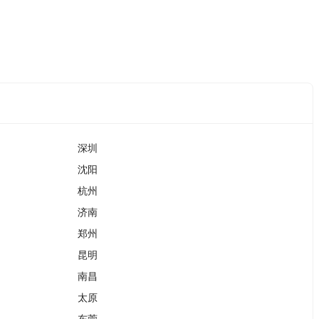
深圳
沈阳
杭州
济南
郑州
昆明
南昌
太原
东莞