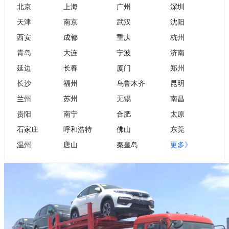
北京
上海
广州
深圳
天津
南京
武汉
沈阳
西安
成都
重庆
杭州
青岛
大连
宁波
济南
延边
长春
厦门
郑州
长沙
福州
乌鲁木齐
昆明
兰州
苏州
无锡
南昌
贵阳
南宁
合肥
太原
石家庄
呼和浩特
佛山
东莞
温州
唐山
秦皇岛
更多》