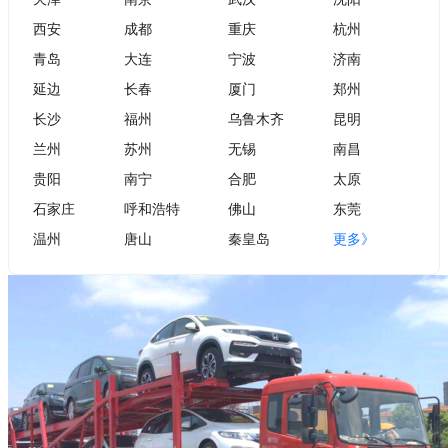
西安
成都
重庆
杭州
青岛
大连
宁波
济南
延边
长春
厦门
郑州
长沙
福州
乌鲁木齐
昆明
兰州
苏州
无锡
南昌
贵阳
南宁
合肥
太原
石家庄
呼和浩特
佛山
东莞
温州
唐山
秦皇岛
更多》