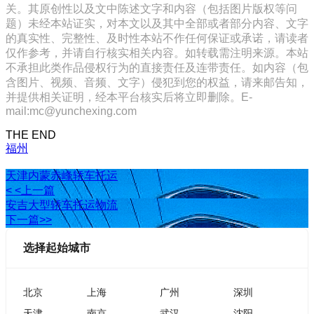
关。其原创性以及文中陈述文字和内容（包括图片版权等问
题）未经本站证实，对本文以及其中全部或者部分内容、文字
的真实性、完整性、及时性本站不作任何保证或承诺，请读者
仅作参考，并请自行核实相关内容。如转载需注明来源。本站
不承担此类作品侵权行为的直接责任及连带责任。如内容（包
含图片、视频、音频、文字）侵犯到您的权益，请来邮告知，
并提供相关证明，经本平台核实后将立即删除。E-
mail:mc@yunchexing.com
THE END
福州
天津内蒙赤峰轿车托运
< <上一篇
安吉大型轿车托运物流
下一篇>>
选择起始城市
北京
上海
广州
深圳
天津
南京
武汉
沈阳