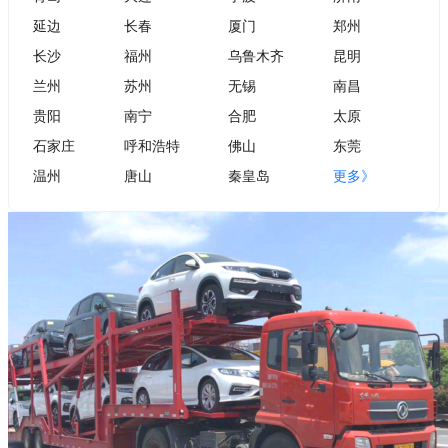
延边
长春
厦门
郑州
长沙
福州
乌鲁木齐
昆明
兰州
苏州
无锡
南昌
贵阳
南宁
合肥
太原
石家庄
呼和浩特
佛山
东莞
温州
唐山
秦皇岛
更多》