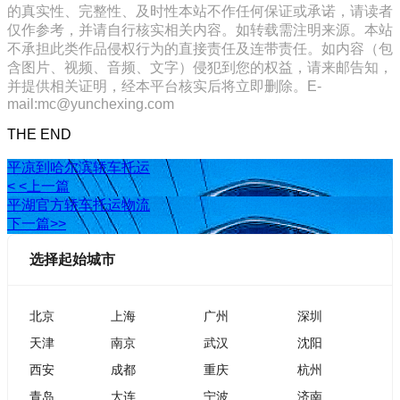
的真实性、完整性、及时性本站不作任何保证或承诺，请读者
仅作参考，并请自行核实相关内容。如转载需注明来源。本站
不承担此类作品侵权行为的直接责任及连带责任。如内容（包
含图片、视频、音频、文字）侵犯到您的权益，请来邮告知，
并提供相关证明，经本平台核实后将立即删除。E-
mail:mc@yunchexing.com
THE END
平凉到哈尔滨轿车托运
< <上一篇
平湖官方轿车托运物流
下一篇>>
选择起始城市
北京
上海
广州
深圳
天津
南京
武汉
沈阳
西安
成都
重庆
杭州
青岛
大连
宁波
济南