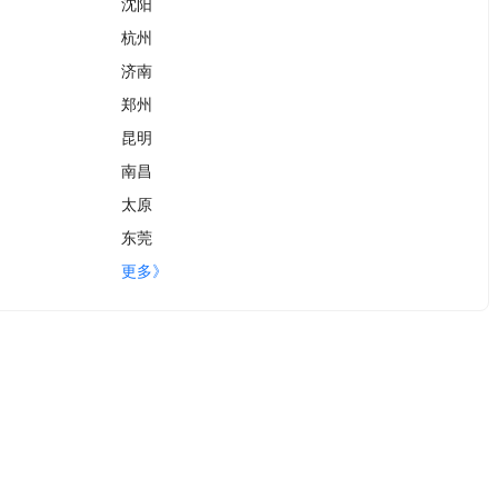
沈阳
杭州
济南
郑州
昆明
南昌
太原
东莞
更多》