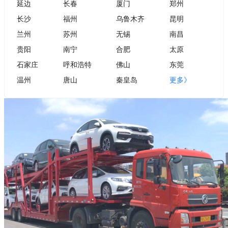
延边
长春
厦门
郑州
长沙
福州
乌鲁木齐
昆明
兰州
苏州
无锡
南昌
贵阳
南宁
合肥
太原
石家庄
呼和浩特
佛山
东莞
温州
唐山
秦皇岛
更多》