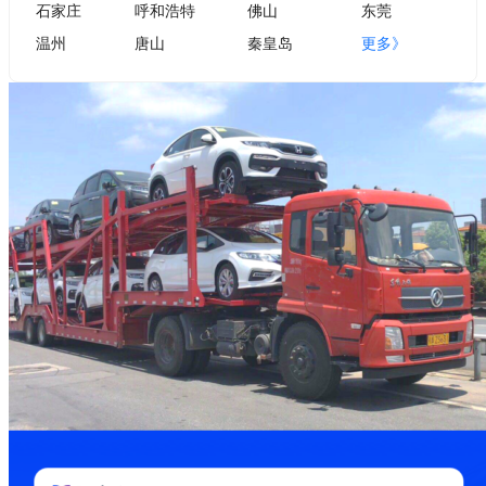
石家庄
呼和浩特
佛山
东莞
温州
唐山
秦皇岛
更多》