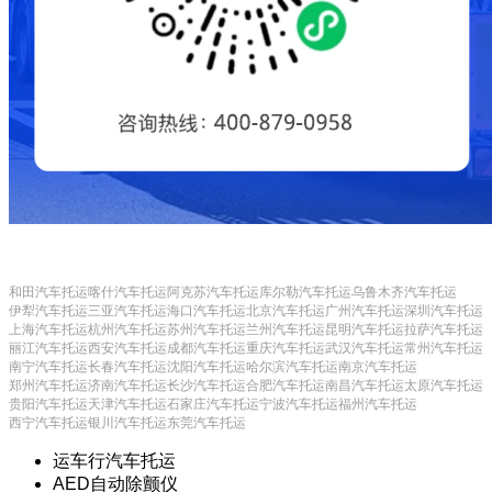
和田汽车托运
喀什汽车托运
阿克苏汽车托运
库尔勒汽车托运
乌鲁木齐汽车托运
伊犁汽车托运
三亚汽车托运
海口汽车托运
北京汽车托运
广州汽车托运
深圳汽车托运
上海汽车托运
杭州汽车托运
苏州汽车托运
兰州汽车托运
昆明汽车托运
拉萨汽车托运
丽江汽车托运
西安汽车托运
成都汽车托运
重庆汽车托运
武汉汽车托运
常州汽车托运
南宁汽车托运
长春汽车托运
沈阳汽车托运
哈尔滨汽车托运
南京汽车托运
郑州汽车托运
济南汽车托运
长沙汽车托运
合肥汽车托运
南昌汽车托运
太原汽车托运
贵阳汽车托运
天津汽车托运
石家庄汽车托运
宁波汽车托运
福州汽车托运
西宁汽车托运
银川汽车托运
东莞汽车托运
运车行汽车托运
AED自动除颤仪