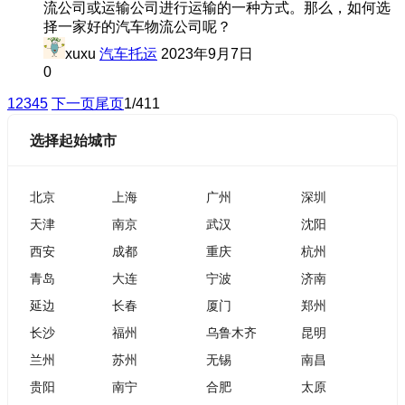
流公司或运输公司进行运输的一种方式。那么，如何选
择一家好的汽车物流公司呢？
xuxu
汽车托运
2023年9月7日
0
1
2
3
4
5
下一页
尾页
1/411
选择起始城市
北京
上海
广州
深圳
天津
南京
武汉
沈阳
西安
成都
重庆
杭州
青岛
大连
宁波
济南
延边
长春
厦门
郑州
长沙
福州
乌鲁木齐
昆明
兰州
苏州
无锡
南昌
贵阳
南宁
合肥
太原