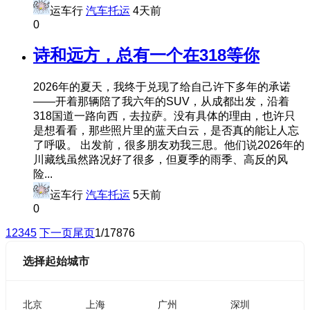
运车行
汽车托运
4天前
0
诗和远方，总有一个在318等你
2026年的夏天，我终于兑现了给自己许下多年的承诺
——开着那辆陪了我六年的SUV，从成都出发，沿着
318国道一路向西，去拉萨。没有具体的理由，也许只
是想看看，那些照片里的蓝天白云，是否真的能让人忘
了呼吸。 出发前，很多朋友劝我三思。他们说2026年的
川藏线虽然路况好了很多，但夏季的雨季、高反的风
险...
运车行
汽车托运
5天前
0
1
2
3
4
5
下一页
尾页
1/17876
选择起始城市
北京
上海
广州
深圳