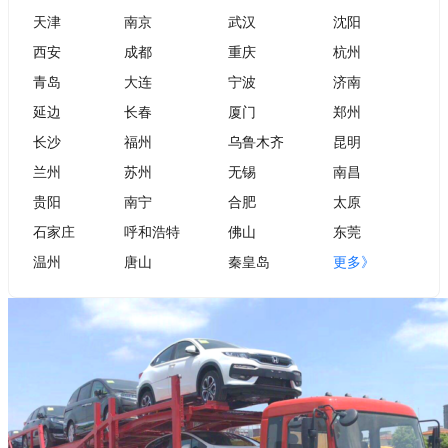
天津
南京
武汉
沈阳
西安
成都
重庆
杭州
青岛
大连
宁波
济南
延边
长春
厦门
郑州
长沙
福州
乌鲁木齐
昆明
兰州
苏州
无锡
南昌
贵阳
南宁
合肥
太原
石家庄
呼和浩特
佛山
东莞
温州
唐山
秦皇岛
更多》