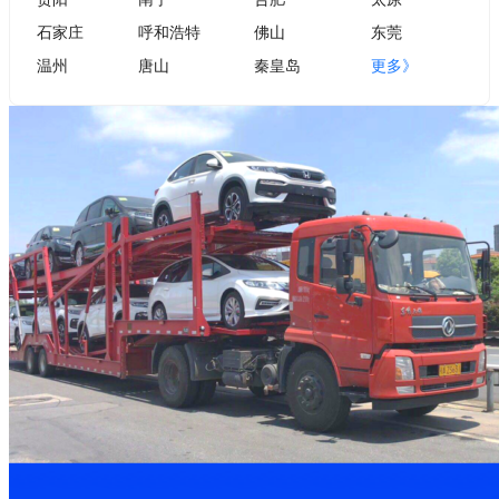
石家庄
呼和浩特
佛山
东莞
温州
唐山
秦皇岛
更多》