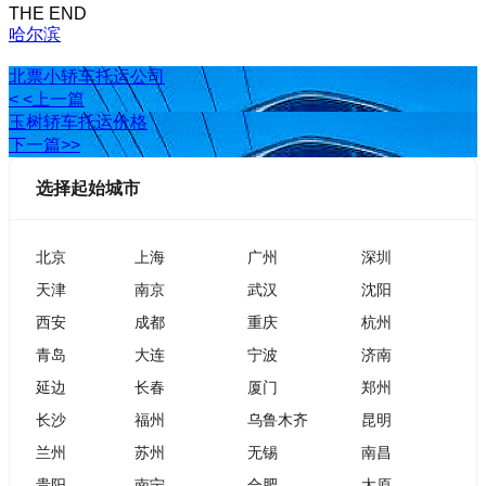
THE END
哈尔滨
北票小轿车托运公司
< <上一篇
玉树轿车托运价格
下一篇>>
选择起始城市
北京
上海
广州
深圳
天津
南京
武汉
沈阳
西安
成都
重庆
杭州
青岛
大连
宁波
济南
延边
长春
厦门
郑州
长沙
福州
乌鲁木齐
昆明
兰州
苏州
无锡
南昌
贵阳
南宁
合肥
太原