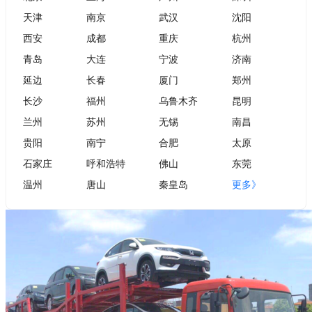
天津
南京
武汉
沈阳
西安
成都
重庆
杭州
青岛
大连
宁波
济南
延边
长春
厦门
郑州
长沙
福州
乌鲁木齐
昆明
兰州
苏州
无锡
南昌
贵阳
南宁
合肥
太原
石家庄
呼和浩特
佛山
东莞
温州
唐山
秦皇岛
更多》