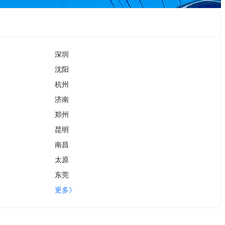
深圳
沈阳
杭州
济南
郑州
昆明
南昌
太原
东莞
更多》