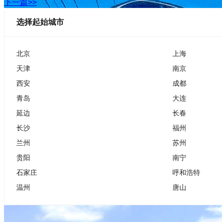
下一篇>>
选择起始城市
北京
上海
天津
南京
西安
成都
青岛
大连
延边
长春
长沙
福州
兰州
苏州
贵阳
南宁
石家庄
呼和浩特
温州
唐山