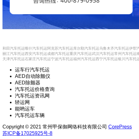
和田汽车托运
喀什汽车托运
阿克苏汽车托运
库尔勒汽车托运
乌鲁木齐汽车托运
伊犁
丽江汽车托运
西安汽车托运
成都汽车托运
重庆汽车托运
武汉汽车托运
常州汽车托运
天津汽车托运
石家庄汽车托运
宁波汽车托运
福州汽车托运
西宁汽车托运
银川汽车托
运车行汽车托运
AED自动除颤仪
AED除颤器
汽车托运价格查询
汽车托运资讯网
轿运网
能哟运车
汽车托运车辆
Copyright © 2021 常州甲保御网络科技有限公司
CorePress
苏ICP备17025925号-8