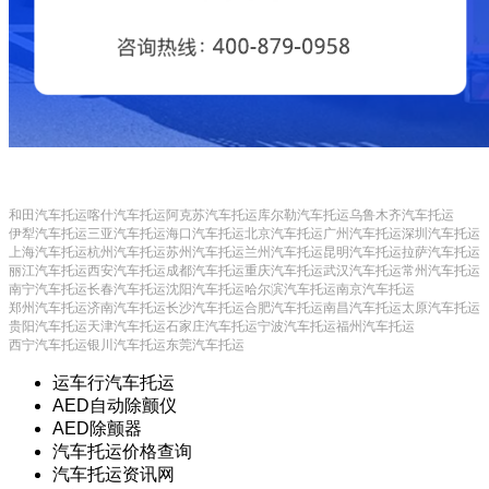
和田汽车托运
喀什汽车托运
阿克苏汽车托运
库尔勒汽车托运
乌鲁木齐汽车托运
伊犁汽车托运
三亚汽车托运
海口汽车托运
北京汽车托运
广州汽车托运
深圳汽车托运
上海汽车托运
杭州汽车托运
苏州汽车托运
兰州汽车托运
昆明汽车托运
拉萨汽车托运
丽江汽车托运
西安汽车托运
成都汽车托运
重庆汽车托运
武汉汽车托运
常州汽车托运
南宁汽车托运
长春汽车托运
沈阳汽车托运
哈尔滨汽车托运
南京汽车托运
郑州汽车托运
济南汽车托运
长沙汽车托运
合肥汽车托运
南昌汽车托运
太原汽车托运
贵阳汽车托运
天津汽车托运
石家庄汽车托运
宁波汽车托运
福州汽车托运
西宁汽车托运
银川汽车托运
东莞汽车托运
运车行汽车托运
AED自动除颤仪
AED除颤器
汽车托运价格查询
汽车托运资讯网