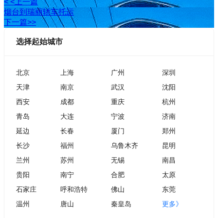
< <上一篇
烟台到瑞丽轿车托运
下一篇>>
选择起始城市
北京
上海
广州
深圳
天津
南京
武汉
沈阳
西安
成都
重庆
杭州
青岛
大连
宁波
济南
延边
长春
厦门
郑州
长沙
福州
乌鲁木齐
昆明
兰州
苏州
无锡
南昌
贵阳
南宁
合肥
太原
石家庄
呼和浩特
佛山
东莞
温州
唐山
秦皇岛
更多》