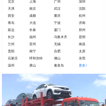
北京
上海
广州
深圳
天津
南京
武汉
沈阳
西安
成都
重庆
杭州
青岛
大连
宁波
济南
延边
长春
厦门
郑州
长沙
福州
乌鲁木齐
昆明
兰州
苏州
无锡
南昌
贵阳
南宁
合肥
太原
石家庄
呼和浩特
佛山
东莞
温州
唐山
秦皇岛
更多》