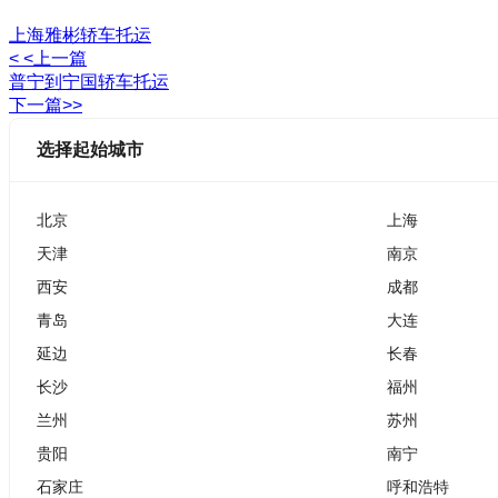
上海雅彬轿车托运
< <上一篇
普宁到宁国轿车托运
下一篇>>
选择起始城市
北京
上海
天津
南京
西安
成都
青岛
大连
延边
长春
长沙
福州
兰州
苏州
贵阳
南宁
石家庄
呼和浩特