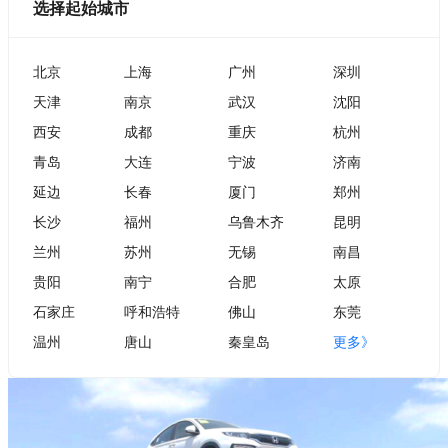
选择起始城市
北京
上海
广州
深圳
天津
南京
武汉
沈阳
西安
成都
重庆
杭州
青岛
大连
宁波
济南
延边
长春
厦门
郑州
长沙
福州
乌鲁木齐
昆明
兰州
苏州
无锡
南昌
贵阳
南宁
合肥
太原
石家庄
呼和浩特
佛山
东莞
温州
唐山
秦皇岛
更多》