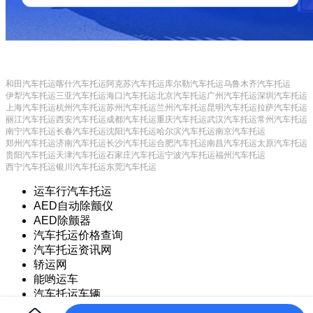
和田汽车托运
喀什汽车托运
阿克苏汽车托运
库尔勒汽车托运
乌鲁木齐汽车托运
伊犁汽车托运
三亚汽车托运
海口汽车托运
北京汽车托运
广州汽车托运
深圳汽车托运
上海汽车托运
杭州汽车托运
苏州汽车托运
兰州汽车托运
昆明汽车托运
拉萨汽车托运
丽江汽车托运
西安汽车托运
成都汽车托运
重庆汽车托运
武汉汽车托运
常州汽车托运
南宁汽车托运
长春汽车托运
沈阳汽车托运
哈尔滨汽车托运
南京汽车托运
郑州汽车托运
济南汽车托运
长沙汽车托运
合肥汽车托运
南昌汽车托运
太原汽车托运
贵阳汽车托运
天津汽车托运
石家庄汽车托运
宁波汽车托运
福州汽车托运
西宁汽车托运
银川汽车托运
东莞汽车托运
运车行汽车托运
AED自动除颤仪
AED除颤器
汽车托运价格查询
汽车托运资讯网
轿运网
能哟运车
汽车托运车辆