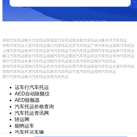
和田汽车托运
喀什汽车托运
阿克苏汽车托运
库尔勒汽车托运
乌鲁木齐汽车托运
伊犁汽车托运
三亚汽车托运
海口汽车托运
北京汽车托运
广州汽车托运
深圳汽车托运
上海汽车托运
杭州汽车托运
苏州汽车托运
兰州汽车托运
昆明汽车托运
拉萨汽车托运
丽江汽车托运
西安汽车托运
成都汽车托运
重庆汽车托运
武汉汽车托运
常州汽车托运
南宁汽车托运
长春汽车托运
沈阳汽车托运
哈尔滨汽车托运
南京汽车托运
郑州汽车托运
济南汽车托运
长沙汽车托运
合肥汽车托运
南昌汽车托运
太原汽车托运
贵阳汽车托运
天津汽车托运
石家庄汽车托运
宁波汽车托运
福州汽车托运
西宁汽车托运
银川汽车托运
东莞汽车托运
运车行汽车托运
AED自动除颤仪
AED除颤器
汽车托运价格查询
汽车托运资讯网
轿运网
能哟运车
汽车托运车辆