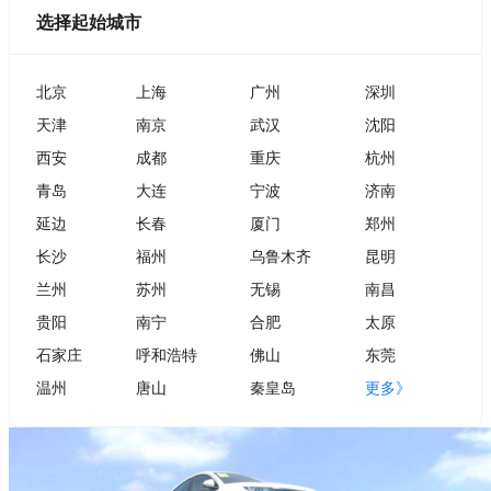
选择起始城市
北京
上海
广州
深圳
天津
南京
武汉
沈阳
西安
成都
重庆
杭州
青岛
大连
宁波
济南
延边
长春
厦门
郑州
长沙
福州
乌鲁木齐
昆明
兰州
苏州
无锡
南昌
贵阳
南宁
合肥
太原
石家庄
呼和浩特
佛山
东莞
温州
唐山
秦皇岛
更多》