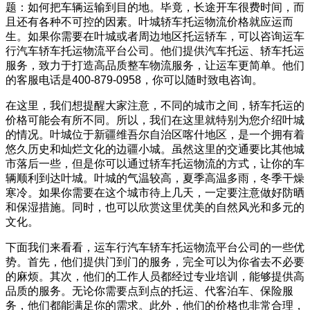
题：如何把车辆运输到目的地。毕竟，长途开车很费时间，而
且还有各种不可控的因素。叶城轿车托运物流价格就应运而
生。如果你需要在叶城或者周边地区托运轿车，可以咨询运车
行汽车轿车托运物流平台公司。他们提供汽车托运、轿车托运
服务，致力于打造高品质整车物流服务，让运车更简单。他们
的客服电话是400-879-0958，你可以随时致电咨询。
在这里，我们想提醒大家注意，不同的城市之间，轿车托运的
价格可能会有所不同。所以，我们在这里就特别为您介绍叶城
的情况。叶城位于新疆维吾尔自治区喀什地区，是一个拥有着
悠久历史和灿烂文化的边疆小城。虽然这里的交通要比其他城
市落后一些，但是你可以通过轿车托运物流的方式，让你的车
辆顺利到达叶城。叶城的气温较高，夏季高温多雨，冬季干燥
寒冷。如果你需要在这个城市待上几天，一定要注意做好防晒
和保湿措施。同时，也可以欣赏这里优美的自然风光和多元的
文化。
下面我们来看看，运车行汽车轿车托运物流平台公司的一些优
势。首先，他们提供门到门的服务，完全可以为你省去不必要
的麻烦。其次，他们的工作人员都经过专业培训，能够提供高
品质的服务。无论你需要点到点的托运、代客泊车、保险服
务，他们都能满足你的需求。此外，他们的价格也非常合理，