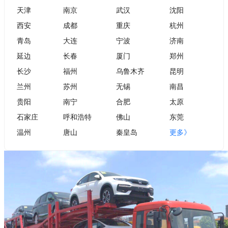
天津
南京
武汉
沈阳
西安
成都
重庆
杭州
青岛
大连
宁波
济南
延边
长春
厦门
郑州
长沙
福州
乌鲁木齐
昆明
兰州
苏州
无锡
南昌
贵阳
南宁
合肥
太原
石家庄
呼和浩特
佛山
东莞
温州
唐山
秦皇岛
更多》