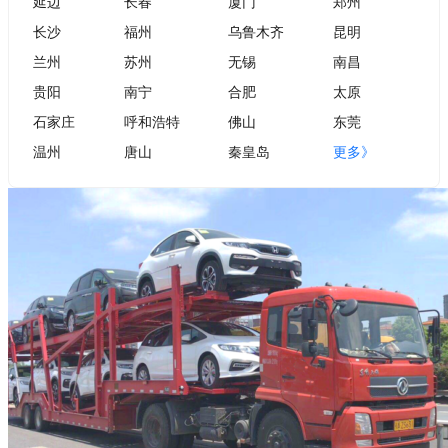
延边
长春
厦门
郑州
长沙
福州
乌鲁木齐
昆明
兰州
苏州
无锡
南昌
贵阳
南宁
合肥
太原
石家庄
呼和浩特
佛山
东莞
温州
唐山
秦皇岛
更多》