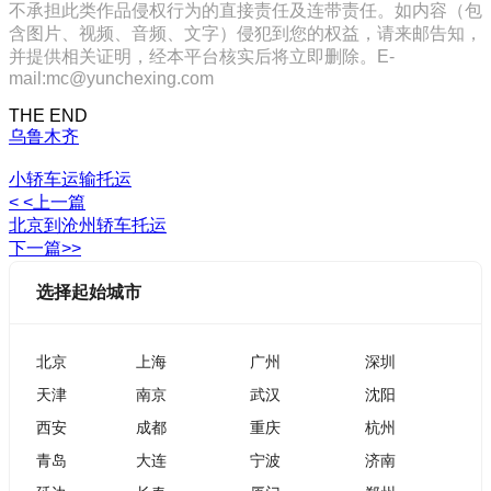
不承担此类作品侵权行为的直接责任及连带责任。如内容（包
含图片、视频、音频、文字）侵犯到您的权益，请来邮告知，
并提供相关证明，经本平台核实后将立即删除。E-
mail:mc@yunchexing.com
THE END
乌鲁木齐
小轿车运输托运
< <上一篇
北京到沧州轿车托运
下一篇>>
选择起始城市
北京
上海
广州
深圳
天津
南京
武汉
沈阳
西安
成都
重庆
杭州
青岛
大连
宁波
济南